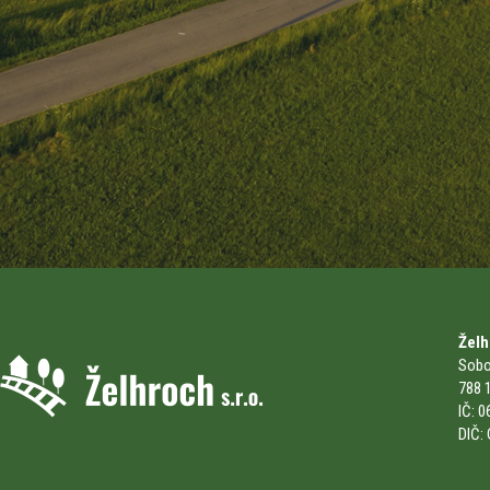
Želh
Sobot
788 
IČ: 
DIČ: