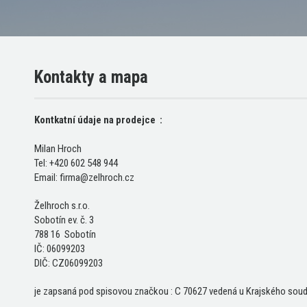
Kontakty a mapa
Kontkatní údaje na prodejce :
Milan Hroch
Tel: +420 602 548 944
Email: firma@zelhroch.cz
Želhroch s.r.o.
Sobotín ev. č. 3
788 16 Sobotín
IČ: 06099203
DIČ: CZ06099203
je zapsaná pod spisovou značkou : C 70627 vedená u Krajského soud