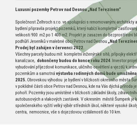
Luxusní pozemky Petrov nad Desnou „Nad Terezínem“
Společnost Želhroch s.r.o. ve spolupráci s renomovanými architekty 
bydlení připravila projekt pozemků, který nabízí kompletně zasíťovaný
velikosti 900 m2 po 1 400 m2. Projekt je zasazen do bezprostřední bl
podhůří Jeseníků v malebné obci Petrov nad Desnou
„Nad Terezíne
Prodej byl zahájen v červenci 2022.
Všechny parcely budou mít kompletní inženýrské sítě, přípojky elektři
kanalizace,
dokončeny budou do konce roku 2024
. Investor proje
vybudování příjezdové komunikace, uličního osvětlení a vjezdů k jedn
pozemkům a samotná
výstavba rodinných domů bude umožněna
2025.
Obrovskou výhodou je bydlení v blízkosti okresního města Š
v poklidné části obce Petrov nad Desnou, kde na Vás dýchá příroda j
pohoří. Pozemky jsou umístěné v blízkosti základní školy, zdravotníh
autobusových a vlakových zastávek. V okresním městě Šumperk je k
společenského vyžití velký výběr středních škol, některé vysoké škol
centra, nemocnice, vše s dojezdovou vzdáleností do 10 km.