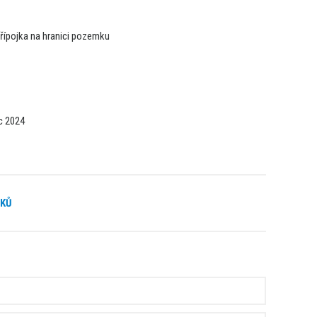
přípojka na hranici pozemku
c 2024
MKŮ