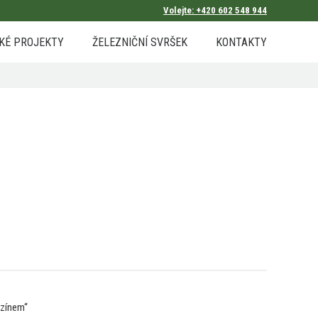
Volejte: +420 602 548 944
KÉ PROJEKTY
ŽELEZNIČNÍ SVRŠEK
KONTAKTY
ezínem“